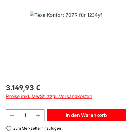
Bildergalerie überspringen
Regulärer Preis:
3.149,93 €
Preise inkl. MwSt. zzgl. Versandkosten
Produkt Anzahl: Gib den gewünschten We
In den Warenkorb
Zum Merkzettel hinzufügen