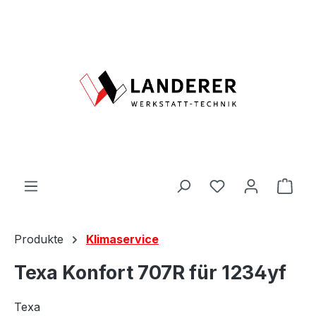
Zum Hauptinhalt springen
Du hast 0 Produ
Ware
Produkte
Klimaservice
Texa Konfort 707R für 1234yf
Texa